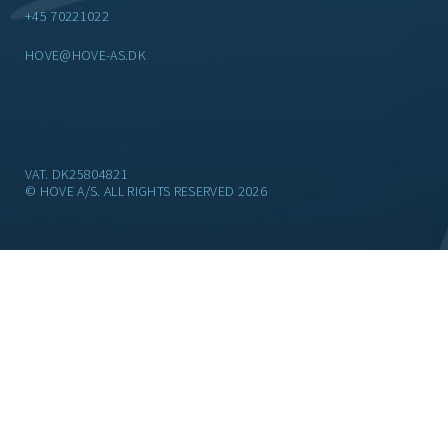
+45 70221022
HOVE@HOVE-AS.DK
VAT. DK25804821
© HOVE A/S. ALL RIGHTS RESERVED 2026