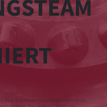
NGSTEAM
IERT
er, dass Ihre Hove-Produkte während ihres
ienz arbeiten. Das bedeutet minimale