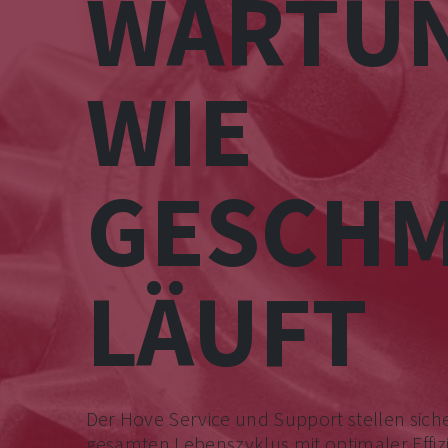
WARTU
WIE
GESCHM
LÄUFT
Der Hove Service und Support stellen sich
gesamten Lebenszyklus mit optimaler Effiz