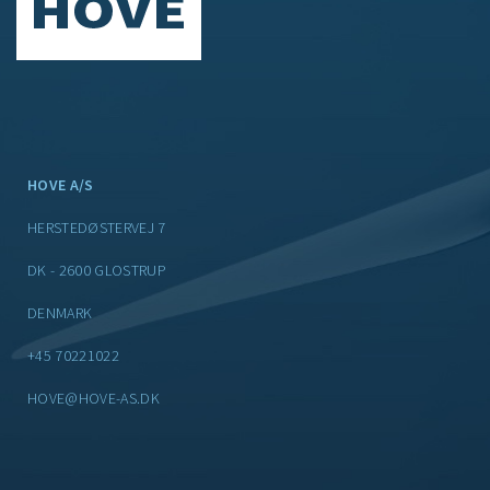
HOVE A/S
HERSTEDØSTERVEJ 7
DK - 2600 GLOSTRUP
DENMARK
+45 70221022
HOVE@HOVE-AS.DK