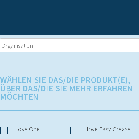
WÄHLEN SIE DAS/DIE PRODUKT(E),
ÜBER DAS/DIE SIE MEHR ERFAHREN
MÖCHTEN
Hove One
Hove Easy Grease