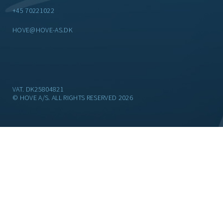
+45 70221022
HOVE@HOVE-AS.DK
VAT. DK25804821
© HOVE A/S. ALL RIGHTS RESERVED 2026