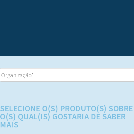
SELECIONE O(S) PRODUTO(S) SOBRE
O(S) QUAL(IS) GOSTARIA DE SABER
MAIS