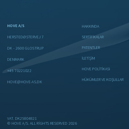
HOVE A/S
HAKKINDA
HERSTEDØSTERVEJ 7
SERTIFIKALAR
PATENTLER
DK - 2600 GLOSTRUP
İLETIŞIM
DENMARK
HOVE POLİTİKASI
+45 70221022
HÜKÜMLER VE KOŞULLAR
HOVE@HOVE-AS.DK
VAT. DK25804821
© HOVE A/S. ALL RIGHTS RESERVED 2026