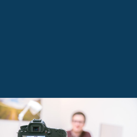
SIZE NASIL YARDIMCI
OLABILIRIZ?
Servis ve destek konularında
ihtiyacınız olan her şeyi burada
bulabilirsiniz.