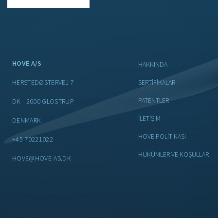
HOVE A/S
HAKKINDA
HERSTEDØSTERVEJ 7
SERTIFIKALAR
PATENTLER
DK - 2600 GLOSTRUP
İLETIŞIM
DENMARK
HOVE POLİTİKASI
+45 70221022
HÜKÜMLER VE KOŞULLAR
HOVE@HOVE-AS.DK