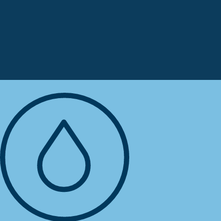
zaten biliyor musunuz? O zaman
yerel bayinize ulaşın.
BIZE ULAŞIN