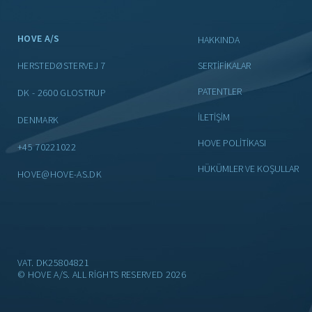
HOVE A/S
HAKKINDA
HERSTEDØSTERVEJ 7
SERTIFIKALAR
PATENTLER
DK - 2600 GLOSTRUP
İLETIŞIM
DENMARK
HOVE POLİTİKASI
+45 70221022
HÜKÜMLER VE KOŞULLAR
HOVE@HOVE-AS.DK
VAT. DK25804821
© HOVE A/S. ALL RIGHTS RESERVED 2026