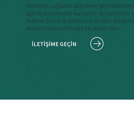
Otomatik yağlama sistemleri genellikle lima
ağır ekipmanlarda kullanılır. Bu sistemler
makine ömrünü uzatmaya ve tüm bileşenle
performansı artırmaya yardımcı olur.
İLETIŞIME GEÇIN