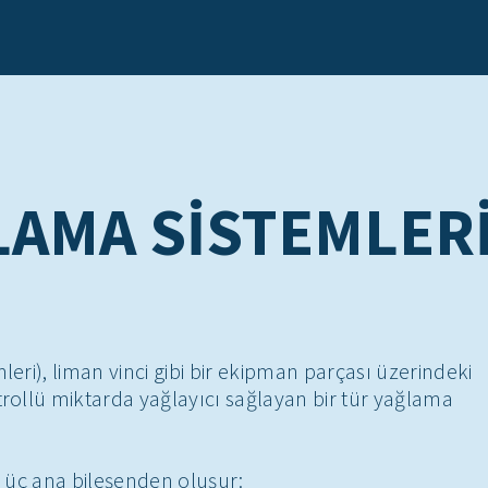
LAMA SISTEMLER
eri), liman vinci gibi bir ekipman parçası üzerindeki
rollü miktarda yağlayıcı sağlayan bir tür yağlama
k üç ana bileşenden oluşur: