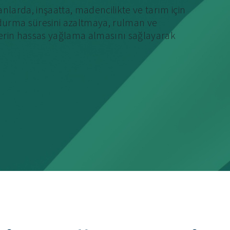
nlarda, inşaatta, madencilikte ve tarım için
 durma süresini azaltmaya, rulman ve
rin hassas yağlama almasını sağlayarak