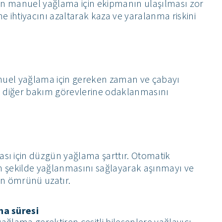
in manuel yağlama için ekipmanın ulaşılması zor
me ihtiyacını azaltarak kaza ve yaralanma riskini
anuel yağlama için gereken zaman ve çabayı
n diğer bakım görevlerine odaklanmasını
ı için düzgün yağlama şarttır. Otomatik
ün şekilde yağlanmasını sağlayarak aşınmayı ve
an ömrünü uzatır.
ma süresi
yağlama gerektiren çeşitli bileşenlere yağlayıcı