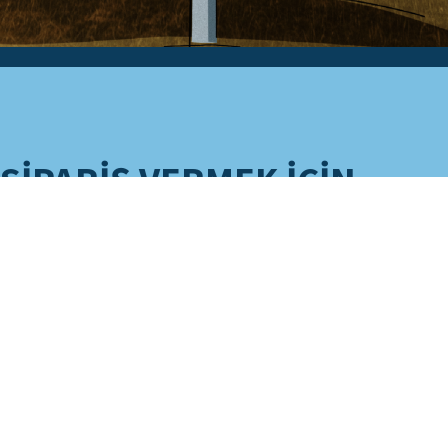
SIPARIŞ VERMEK IÇIN
HAZIR MISINIZ?
İşletmeniz için hangi Hove
ürününe ihtiyacınız olduğunu
zaten biliyor musunuz? O zaman
yerel bayinize ulaşın.