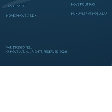
HOVE POLİTİKASI
+45 70221022
HÜKÜMLER VE KOŞULLAR
HOVE@HOVE-AS.DK
VAT. DK25804821
© HOVE A/S. ALL RIGHTS RESERVED 2026