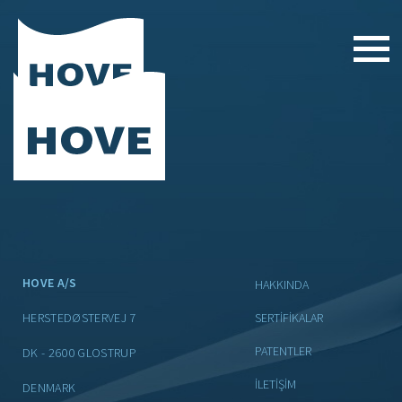
Skip
to
content
HOVE A/S
HAKKINDA
HERSTEDØSTERVEJ 7
SERTIFIKALAR
PATENTLER
DK - 2600 GLOSTRUP
İLETIŞIM
DENMARK