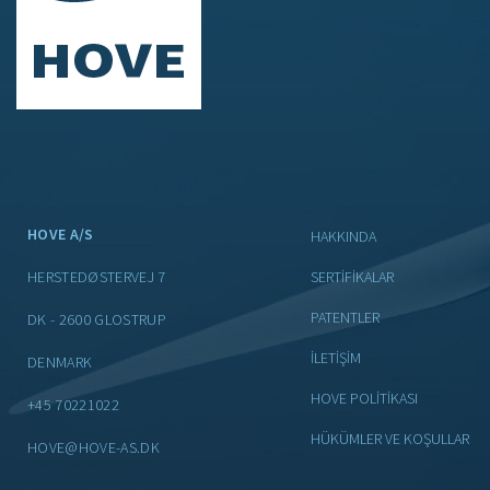
HOVE A/S
HAKKINDA
HERSTEDØSTERVEJ 7
SERTIFIKALAR
PATENTLER
DK - 2600 GLOSTRUP
İLETIŞIM
DENMARK
HOVE POLİTİKASI
+45 70221022
HÜKÜMLER VE KOŞULLAR
HOVE@HOVE-AS.DK