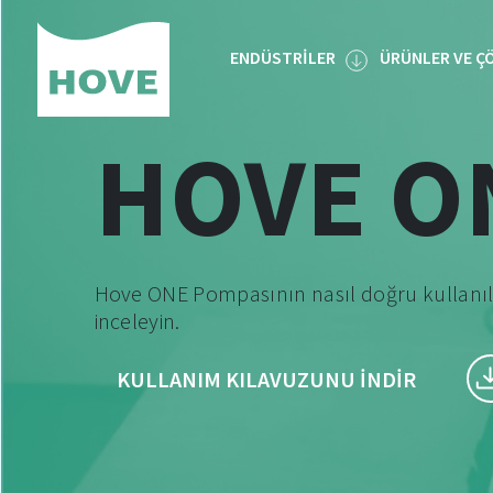
Skip
to
ENDÜSTRILER
ÜRÜNLER VE Ç
content
HOVE O
Hove ONE Pompasının nasıl doğru kullanıla
inceleyin.
KULLANIM KILAVUZUNU INDIR