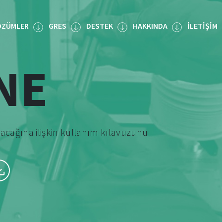
ÖZÜMLER
GRES
DESTEK
HAKKINDA
İLETIŞIM
NE
cağına ilişkin kullanım kılavuzunu