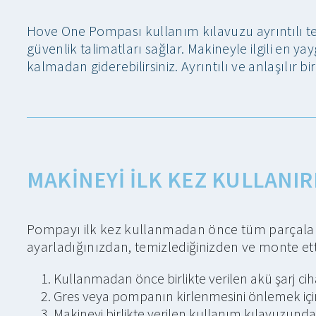
Hove One Pompası kullanım kılavuzu ayrıntılı tekn
güvenlik talimatları sağlar. Makineyle ilgili en yay
kalmadan giderebilirsiniz. Ayrıntılı ve anlaşılır b
MAKINEYI ILK KEZ KULLANI
Pompayı ilk kez kullanmadan önce tüm parçaları k
ayarladığınızdan, temizlediğinizden ve monte et
Kullanmadan önce birlikte verilen akü şarj ci
Gres veya pompanın kirlenmesini önlemek içi
Makineyi birlikte verilen kullanım kılavuzunda