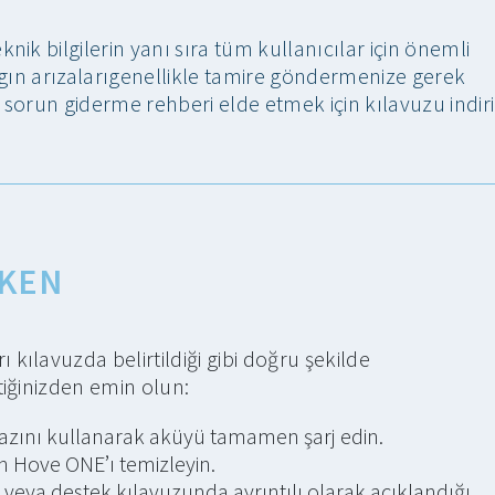
ik bilgilerin yanı sıra tüm kullanıcılar için önemli
gın arızaları
genellikle tamire göndermenize gerek
ir sorun giderme rehberi elde etmek için kılavuzu indiri
RKEN
ılavuzda belirtildiği gibi doğru şekilde
tiğinizden emin olun:
hazını kullanarak aküyü tamamen şarj edin.
n Hove ONE’ı temizleyin.
 veya destek kılavuzunda ayrıntılı olarak açıklandığı