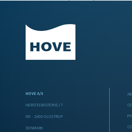
HOVE A/S
A
HERSTEDØSTERVEJ 7
CE
PA
DK - 2600 GLOSTRUP
CO
DENMARK