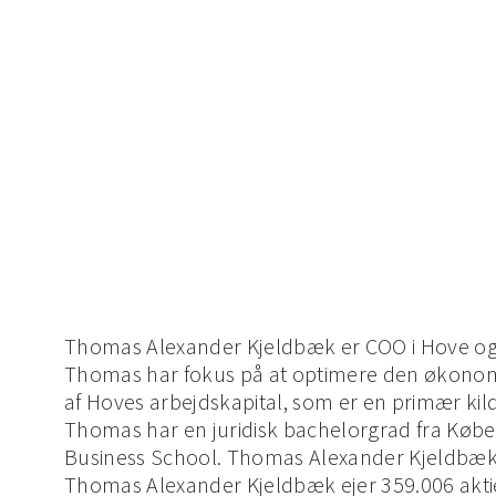
Skip
to
INDUSTRIES
SOLUTIONS
content
Thomas Alexander Kjeldbæk er COO i Hove og h
Thomas har fokus på at optimere den økonomisk
af Hoves arbejdskapital, som er en primær kilde
Thomas har en juridisk bachelorgrad fra Køb
Business School. Thomas Alexander Kjeldbæk 
Thomas Alexander Kjeldbæk ejer 359.006 aktie