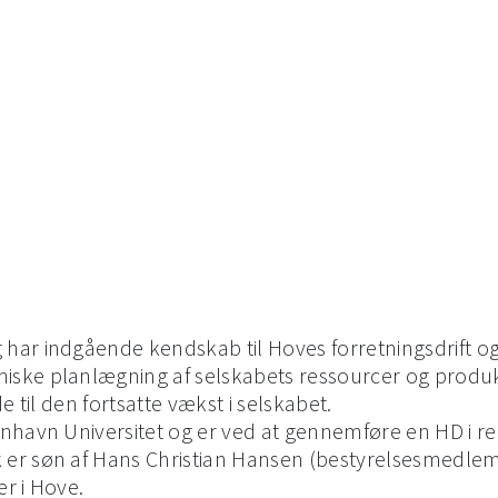
GREASE
SUPPORT
ABOUT
INVESTOR
CONTACT
ar indgående kendskab til Hoves forretningsdrift og
e planlægning af selskabets ressourcer og produktion
 til den fortsatte vækst i selskabet.
enhavn Universitet og er ved at gennemføre en HD i 
er søn af Hans Christian Hansen (bestyrelsesmedlem 
r i Hove.