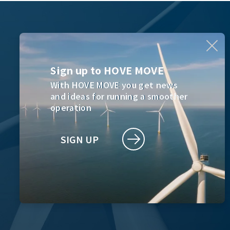
Sign up to HOVE MOVE
Sign up to HOVE MOVE
With HOVE MOVE you get news
and ideas for running a smoother
operation
SIGN UP